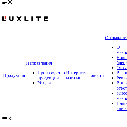
О компани
О
комп
Наш
брен
Направления
Отзы
Производство
Интернет-
Вака
Продукция
Новости
продукции
магазин
Рекв
Услуги
Вопр
ответ
Мисс
комп
Наш
клие