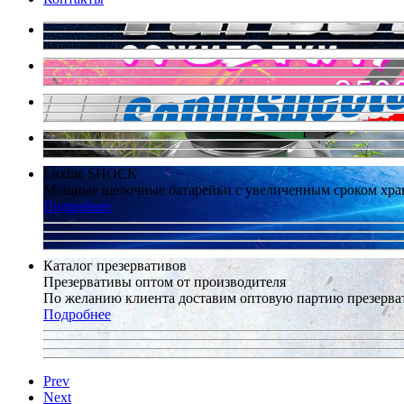
Luxlite SHOCK
Мощные щелочные батарейки с увеличенным сроком хра
Подробнее
Каталог презервативов
Презервативы оптом от производителя
По желанию клиента доставим оптовую партию презерв
Подробнее
Prev
Next