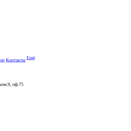
Ещё
ии
Контакты
ком.9, оф.75