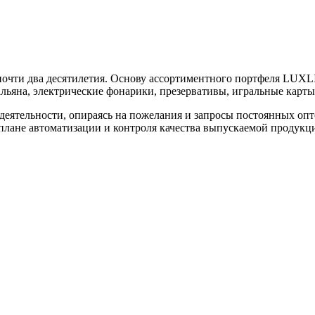
очти два десятилетия. Основу ассортиментного портфеля LUXLI
альяна, электрические фонарики, презервативы, игральные карты
деятельности, опираясь на пожелания и запросы постоянных о
плане автоматизации и контроля качества выпускаемой продукц