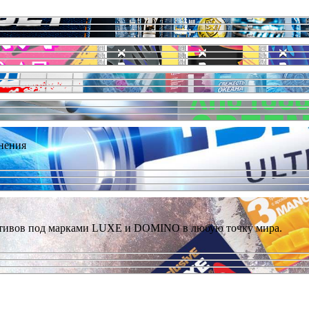
нения
ативов под марками LUXE и DOMINO в любую точку мира.