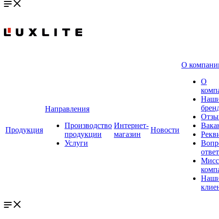
О компани
О
комп
Наш
брен
Направления
Отзы
Производство
Интернет-
Вака
Продукция
Новости
продукции
магазин
Рекв
Услуги
Вопр
ответ
Мисс
комп
Наш
клие