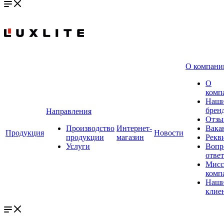
О компани
О
комп
Наш
брен
Направления
Отзы
Производство
Интернет-
Вака
Продукция
Новости
продукции
магазин
Рекв
Услуги
Вопр
ответ
Мисс
комп
Наш
клие